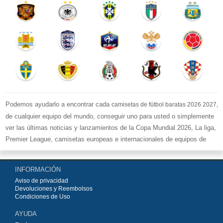
Podemos ayudarlo a encontrar cada
,
camisetas de fútbol baratas 2026 2027
de cualquier equipo del mundo, conseguir uno para usted o simplemente
ver las últimas noticias y lanzamientos de la Copa Mundial 2026, La liga,
Premier League, camisetas europeas e internacionales de equipos de
fútbol y kits.
Compre
camisetas de fútbol baratas replicas
en la tienda deportiva
INFORMACIÓN
más grande de Europa. ¡Grandes ofertas en todas las camisetas del club
Aviso de privacidad
de fútbol, ​​kits europeos e internacionales, todo a los precios más bajos!
Devoluciones y Reembolsos
Compre nuestra gran selección de
camisetas de fútbol
, ​​Pantalones,
Condiciones de Uso
equipaciones, camisetas y un portero a partir de €15.5. Diseños de fútbol
AYUDA
únicos. Envío rápido y envío gratuito en pedidos superiores a €99.