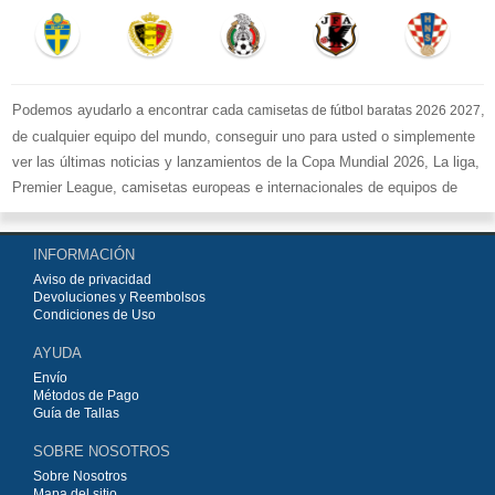
Podemos ayudarlo a encontrar cada
,
camisetas de fútbol baratas 2026 2027
de cualquier equipo del mundo, conseguir uno para usted o simplemente
ver las últimas noticias y lanzamientos de la Copa Mundial 2026, La liga,
Premier League, camisetas europeas e internacionales de equipos de
fútbol y kits.
Compre
camisetas de fútbol baratas replicas
en la tienda deportiva
INFORMACIÓN
más grande de Europa. ¡Grandes ofertas en todas las camisetas del club
Aviso de privacidad
de fútbol, ​​kits europeos e internacionales, todo a los precios más bajos!
Devoluciones y Reembolsos
Compre nuestra gran selección de
camisetas de fútbol
, ​​Pantalones,
Condiciones de Uso
equipaciones, camisetas y un portero a partir de €15.5. Diseños de fútbol
AYUDA
únicos. Envío rápido y envío gratuito en pedidos superiores a €99.
Envío
Métodos de Pago
Guía de Tallas
SOBRE NOSOTROS
Sobre Nosotros
Mapa del sitio