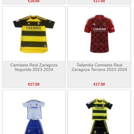
€16.00
€17.50
Camiseta Real Zaragoza
Tailandia Camiseta Real
Segunda 2023-2024
Zaragoza Tercera 2023-2024
€17.50
€17.50