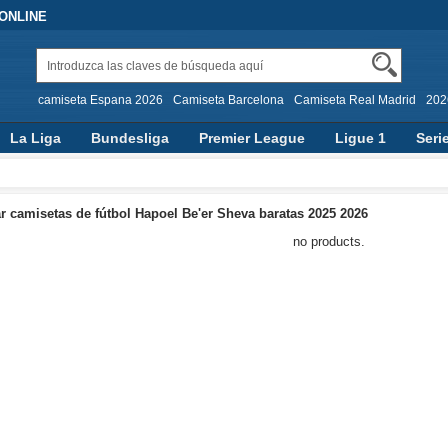
 ONLINE
camiseta Espana 2026
Camiseta Barcelona
Camiseta Real Madrid
202
La Liga
Bundesliga
Premier League
Ligue 1
Seri
 camisetas de fútbol Hapoel Be'er Sheva baratas 2025 2026
no products.