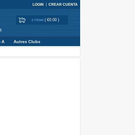
LOGIN
CREAR CUENTA
(
€0.00
)
0 ITEMS
6
e A
Autres Clubs