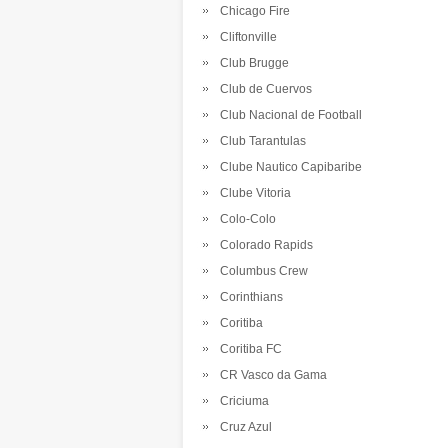
Chicago Fire
Cliftonville
Club Brugge
Club de Cuervos
Club Nacional de Football
Club Tarantulas
Clube Nautico Capibaribe
Clube Vitoria
Colo-Colo
Colorado Rapids
Columbus Crew
Corinthians
Coritiba
Coritiba FC
CR Vasco da Gama
Criciuma
Cruz Azul