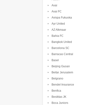
Avai
Avai FC
Avispa Fukuoka
Ayr United
AZ Alkmaar
Bahia FC
Bangkok United
Barcelona SC
Barracas Central
Basel
Beijing Guoan
Beitar Jerusalem
Belgrano
Bendel Insurance
Benfica
Besiktas JK
Boca Juniors