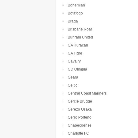
Bohemian
Botafogo
Braga
Brisbane Roar
Buriram United
CA Huracan
CA Tigre
Cavalry
CD Olimpia
Ceara
Celtic
Central Coast Mariners
Cercle Brugge
Cerezo Osaka
Cerro Porteno
Chapecoense
Charlotte FC