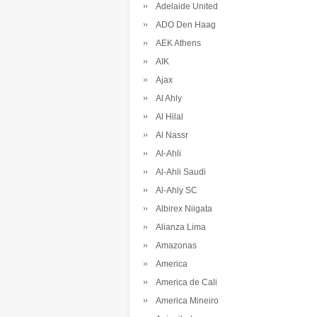
Adelaide United
ADO Den Haag
AEK Athens
AIK
Ajax
Al Ahly
Al Hilal
Al Nassr
Al-Ahli
Al-Ahli Saudi
Al-Ahly SC
Albirex Niigata
Alianza Lima
Amazonas
America
America de Cali
America Mineiro