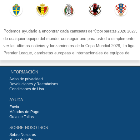
Podemos ayudarlo a encontrar cada
,
camisetas de fútbol baratas 2026 2027
de cualquier equipo del mundo, conseguir uno para usted o simplemente
ver las últimas noticias y lanzamientos de la Copa Mundial 2026, La liga,
Premier League, camisetas europeas e internacionales de equipos de
fútbol y kits.
Compre
camisetas de fútbol baratas replicas
en la tienda deportiva
INFORMACIÓN
más grande de Europa. ¡Grandes ofertas en todas las camisetas del club
Aviso de privacidad
de fútbol, ​​kits europeos e internacionales, todo a los precios más bajos!
Devoluciones y Reembolsos
Compre nuestra gran selección de
camisetas de fútbol
, ​​Pantalones,
Condiciones de Uso
equipaciones, camisetas y un portero a partir de €15.5. Diseños de fútbol
AYUDA
únicos. Envío rápido y envío gratuito en pedidos superiores a €99.
Envío
Métodos de Pago
Guía de Tallas
SOBRE NOSOTROS
Sobre Nosotros
Mapa del sitio