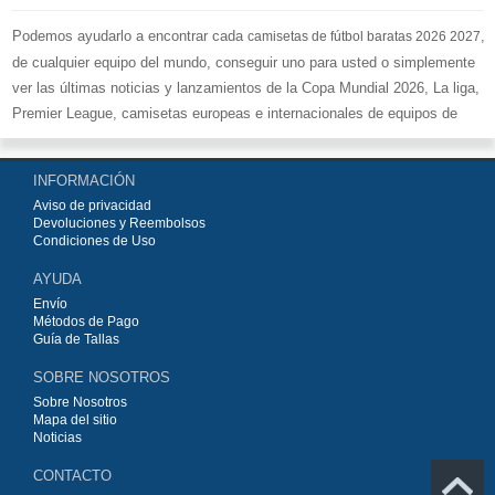
Podemos ayudarlo a encontrar cada
,
camisetas de fútbol baratas 2026 2027
de cualquier equipo del mundo, conseguir uno para usted o simplemente
ver las últimas noticias y lanzamientos de la Copa Mundial 2026, La liga,
Premier League, camisetas europeas e internacionales de equipos de
fútbol y kits.
Compre
camisetas de fútbol baratas replicas
en la tienda deportiva
INFORMACIÓN
más grande de Europa. ¡Grandes ofertas en todas las camisetas del club
Aviso de privacidad
de fútbol, ​​kits europeos e internacionales, todo a los precios más bajos!
Devoluciones y Reembolsos
Compre nuestra gran selección de
camisetas de fútbol
, ​​Pantalones,
Condiciones de Uso
equipaciones, camisetas y un portero a partir de €15.5. Diseños de fútbol
AYUDA
únicos. Envío rápido y envío gratuito en pedidos superiores a €99.
Envío
Métodos de Pago
Guía de Tallas
SOBRE NOSOTROS
Sobre Nosotros
Mapa del sitio
Noticias
CONTACTO