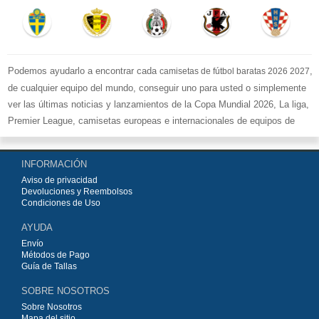
Podemos ayudarlo a encontrar cada
,
camisetas de fútbol baratas 2026 2027
de cualquier equipo del mundo, conseguir uno para usted o simplemente
ver las últimas noticias y lanzamientos de la Copa Mundial 2026, La liga,
Premier League, camisetas europeas e internacionales de equipos de
fútbol y kits.
Compre
camisetas de fútbol baratas replicas
en la tienda deportiva
INFORMACIÓN
más grande de Europa. ¡Grandes ofertas en todas las camisetas del club
Aviso de privacidad
de fútbol, ​​kits europeos e internacionales, todo a los precios más bajos!
Devoluciones y Reembolsos
Compre nuestra gran selección de
camisetas de fútbol
, ​​Pantalones,
Condiciones de Uso
equipaciones, camisetas y un portero a partir de €15.5. Diseños de fútbol
AYUDA
únicos. Envío rápido y envío gratuito en pedidos superiores a €99.
Envío
Métodos de Pago
Guía de Tallas
SOBRE NOSOTROS
Sobre Nosotros
Mapa del sitio