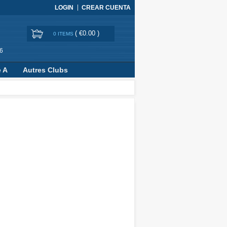
LOGIN
CREAR CUENTA
(
€0.00
)
0 ITEMS
6
e A
Autres Clubs