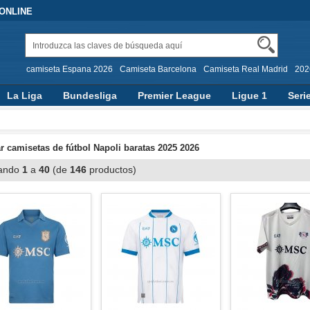
 ONLINE
camiseta Espana 2026
Camiseta Barcelona
Camiseta Real Madrid
202
La Liga
Bundesliga
Premier League
Ligue 1
Seri
 camisetas de fútbol Napoli baratas 2025 2026
ando
1
a
40
(de
146
productos)