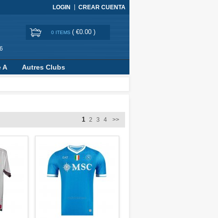
LOGIN
CREAR CUENTA
(
€0.00
)
0 ITEMS
6
e A
Autres Clubs
1
2
3
4
>>