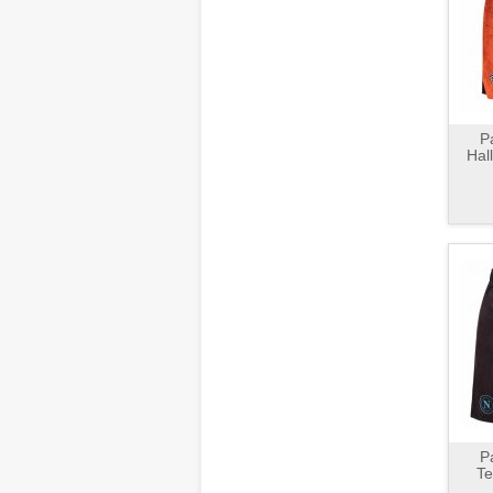
P
Hal
P
Te