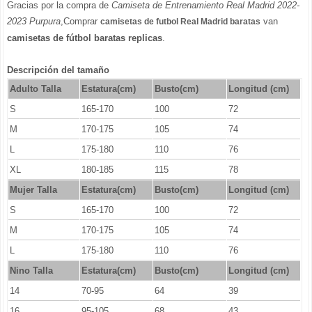
Gracias por la compra de
Camiseta de Entrenamiento Real Madrid 2022-
2023 Purpura
,Comprar
van
camisetas de futbol Real Madrid baratas
camisetas de fútbol baratas replicas
.
Descripción del tamaño
Adulto Talla
Estatura(cm)
Busto(cm)
Longitud (cm)
S
165-170
100
72
M
170-175
105
74
L
175-180
110
76
XL
180-185
115
78
Mujer Talla
Estatura(cm)
Busto(cm)
Longitud (cm)
S
165-170
100
72
M
170-175
105
74
L
175-180
110
76
Nino Talla
Estatura(cm)
Busto(cm)
Longitud (cm)
14
70-95
64
39
16
95-105
68
43