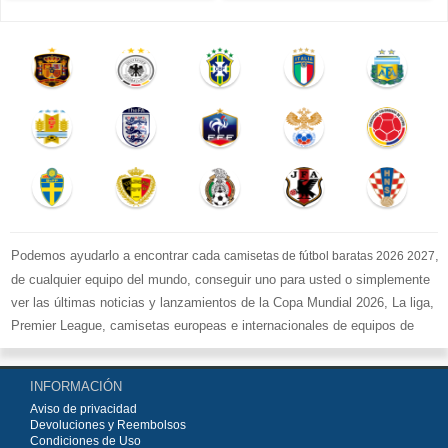
Podemos ayudarlo a encontrar cada
,
camisetas de fútbol baratas 2026 2027
de cualquier equipo del mundo, conseguir uno para usted o simplemente
ver las últimas noticias y lanzamientos de la Copa Mundial 2026, La liga,
Premier League, camisetas europeas e internacionales de equipos de
fútbol y kits.
Compre
camisetas de fútbol baratas replicas
en la tienda deportiva
INFORMACIÓN
más grande de Europa. ¡Grandes ofertas en todas las camisetas del club
Aviso de privacidad
de fútbol, ​​kits europeos e internacionales, todo a los precios más bajos!
Devoluciones y Reembolsos
Compre nuestra gran selección de
camisetas de fútbol
, ​​Pantalones,
Condiciones de Uso