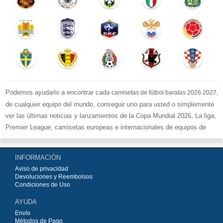
Podemos ayudarlo a encontrar cada
,
camisetas de fútbol baratas 2026 2027
de cualquier equipo del mundo, conseguir uno para usted o simplemente
ver las últimas noticias y lanzamientos de la Copa Mundial 2026, La liga,
Premier League, camisetas europeas e internacionales de equipos de
fútbol y kits.
Compre
camisetas de fútbol baratas replicas
en la tienda deportiva
INFORMACIÓN
más grande de Europa. ¡Grandes ofertas en todas las camisetas del club
Aviso de privacidad
de fútbol, ​​kits europeos e internacionales, todo a los precios más bajos!
Devoluciones y Reembolsos
Compre nuestra gran selección de
camisetas de fútbol
, ​​Pantalones,
Condiciones de Uso
equipaciones, camisetas y un portero a partir de €15.5. Diseños de fútbol
AYUDA
únicos. Envío rápido y envío gratuito en pedidos superiores a €99.
Envío
Métodos de Pago