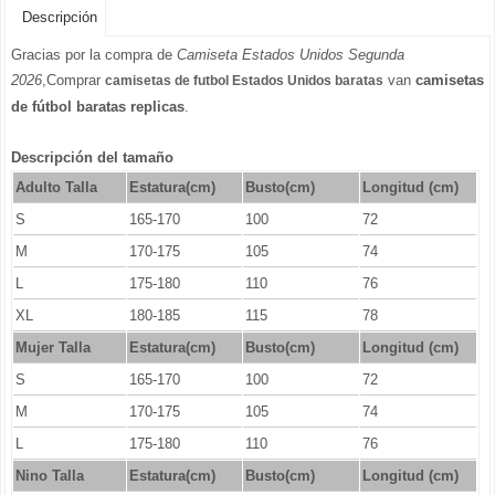
Descripción
Gracias por la compra de
Camiseta Estados Unidos Segunda
2026
,Comprar
van
camisetas
camisetas de futbol Estados Unidos baratas
de fútbol baratas replicas
.
Descripción del tamaño
Adulto Talla
Estatura(cm)
Busto(cm)
Longitud (cm)
S
165-170
100
72
M
170-175
105
74
L
175-180
110
76
XL
180-185
115
78
Mujer Talla
Estatura(cm)
Busto(cm)
Longitud (cm)
S
165-170
100
72
M
170-175
105
74
L
175-180
110
76
Nino Talla
Estatura(cm)
Busto(cm)
Longitud (cm)