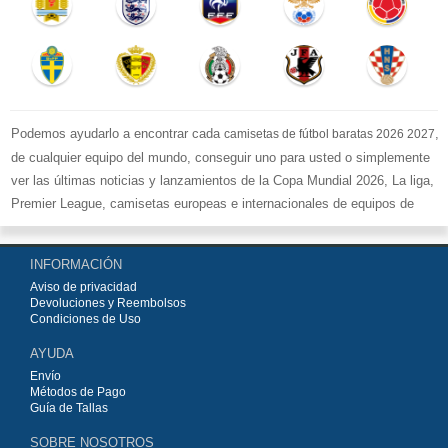
Podemos ayudarlo a encontrar cada
,
camisetas de fútbol baratas 2026 2027
de cualquier equipo del mundo, conseguir uno para usted o simplemente
ver las últimas noticias y lanzamientos de la Copa Mundial 2026, La liga,
Premier League, camisetas europeas e internacionales de equipos de
fútbol y kits.
Compre
camisetas de fútbol baratas replicas
en la tienda deportiva
INFORMACIÓN
más grande de Europa. ¡Grandes ofertas en todas las camisetas del club
Aviso de privacidad
de fútbol, ​​kits europeos e internacionales, todo a los precios más bajos!
Devoluciones y Reembolsos
Compre nuestra gran selección de
camisetas de fútbol
, ​​Pantalones,
Condiciones de Uso
equipaciones, camisetas y un portero a partir de €15.5. Diseños de fútbol
AYUDA
únicos. Envío rápido y envío gratuito en pedidos superiores a €99.
Envío
Métodos de Pago
Guía de Tallas
SOBRE NOSOTROS