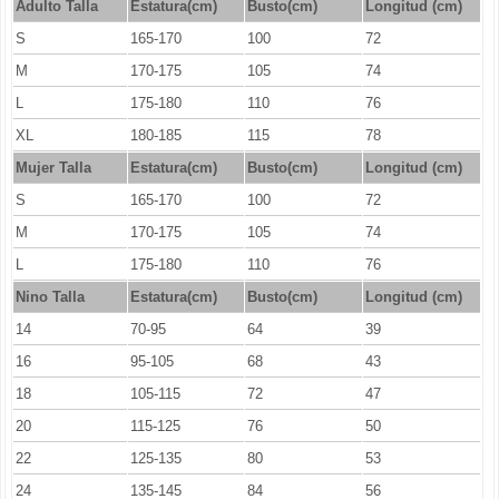
Adulto Talla
Estatura(cm)
Busto(cm)
Longitud (cm)
S
165-170
100
72
M
170-175
105
74
L
175-180
110
76
XL
180-185
115
78
Mujer Talla
Estatura(cm)
Busto(cm)
Longitud (cm)
S
165-170
100
72
M
170-175
105
74
L
175-180
110
76
Nino Talla
Estatura(cm)
Busto(cm)
Longitud (cm)
14
70-95
64
39
16
95-105
68
43
18
105-115
72
47
20
115-125
76
50
22
125-135
80
53
24
135-145
84
56