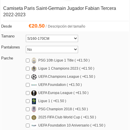
Camiseta Paris Saint-Germain Jugador Fabian Tercera
2022-2023
€
20.50
/
Desde
Descripción del tamaño
Tamano
Pantalones
Parche
PSG 10th Ligue 1 Title ( +€1.50 )
Ligue 1 Champions 2023 ( +€1.50 )
UEFA Champions League ( +€1.50 )
UEFA Foundation ( +€1.50 )
UEFA Europa League ( +€1.50 )
Ligue 1 ( +€1.50 )
PSG Champion 2018 ( +€1.50 )
2025 FIFA Club World Cup ( +€1.50 )
UEFA Foundation 10 Aniversario ( +€1.50 )