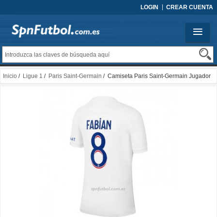
LOGIN
CREAR CUENTA
Inicio
/
Ligue 1
/
Paris Saint-Germain
/ Camiseta Paris Saint-Germain Jugador
Fabian Tercera 2022-2023