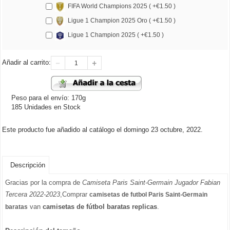
FIFA World Champions 2025 ( +€1.50 )
Ligue 1 Champion 2025 Oro ( +€1.50 )
Ligue 1 Champion 2025 ( +€1.50 )
Añadir al carrito:
Peso para el envío: 170g
185 Unidades en Stock
Este producto fue añadido al catálogo el domingo 23 octubre, 2022.
Descripción
Gracias por la compra de
Camiseta Paris Saint-Germain Jugador Fabian
Tercera 2022-2023
,Comprar
camisetas de futbol Paris Saint-Germain
van
camisetas de fútbol baratas replicas
.
baratas