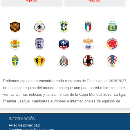
€16.00
€58.00
Podemos ayudarlo a encontrar cada
,
camisetas de fútbol baratas 2026 2027
de cualquier equipo del mundo, conseguir uno para usted o simplemente
ver las últimas noticias y lanzamientos de la Copa Mundial 2026, La liga,
Premier League, camisetas europeas e internacionales de equipos de
fútbol y kits.
Compre
camisetas de fútbol baratas replicas
en la tienda deportiva
INFORMACIÓN
más grande de Europa. ¡Grandes ofertas en todas las camisetas del club
Aviso de privacidad
de fútbol, ​​kits europeos e internacionales, todo a los precios más bajos!