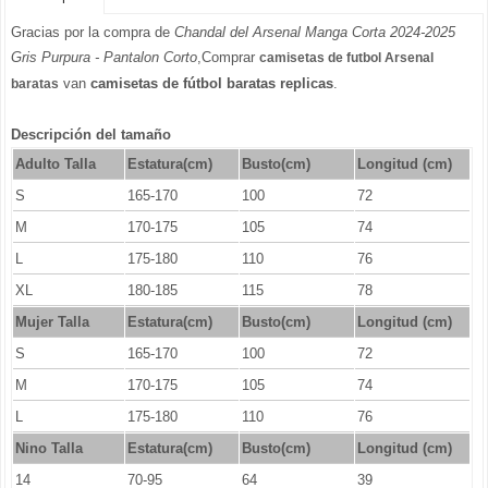
Gracias por la compra de
Chandal del Arsenal Manga Corta 2024-2025
Gris Purpura - Pantalon Corto
,Comprar
camisetas de futbol Arsenal
van
camisetas de fútbol baratas replicas
.
baratas
Descripción del tamaño
Adulto Talla
Estatura(cm)
Busto(cm)
Longitud (cm)
S
165-170
100
72
M
170-175
105
74
L
175-180
110
76
XL
180-185
115
78
Mujer Talla
Estatura(cm)
Busto(cm)
Longitud (cm)
S
165-170
100
72
M
170-175
105
74
L
175-180
110
76
Nino Talla
Estatura(cm)
Busto(cm)
Longitud (cm)
14
70-95
64
39