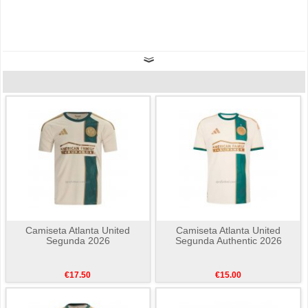
Camiseta Atlanta United
Camiseta Atlanta United
Segunda 2026
Segunda Authentic 2026
€17.50
€15.00