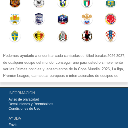
Podemos ayudarlo a encontrar cada
,
camisetas de fútbol baratas 2026 2027
de cualquier equipo del mundo, conseguir uno para usted o simplemente
ver las últimas noticias y lanzamientos de la Copa Mundial 2026, La liga,
Premier League, camisetas europeas e internacionales de equipos de
fútbol y kits.
Compre
camisetas de fútbol baratas replicas
en la tienda deportiva
INFORMACIÓN
más grande de Europa. ¡Grandes ofertas en todas las camisetas del club
Aviso de privacidad
de fútbol, ​​kits europeos e internacionales, todo a los precios más bajos!
Devoluciones y Reembolsos
Compre nuestra gran selección de
camisetas de fútbol
, ​​Pantalones,
Condiciones de Uso
equipaciones, camisetas y un portero a partir de €15.5. Diseños de fútbol
AYUDA
únicos. Envío rápido y envío gratuito en pedidos superiores a €99.
Envío