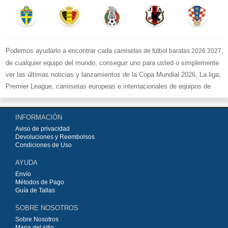
Podemos ayudarlo a encontrar cada
,
camisetas de fútbol baratas 2026 2027
de cualquier equipo del mundo, conseguir uno para usted o simplemente
ver las últimas noticias y lanzamientos de la Copa Mundial 2026, La liga,
Premier League, camisetas europeas e internacionales de equipos de
fútbol y kits.
Compre
camisetas de fútbol baratas replicas
en la tienda deportiva
INFORMACIÓN
más grande de Europa. ¡Grandes ofertas en todas las camisetas del club
Aviso de privacidad
de fútbol, ​​kits europeos e internacionales, todo a los precios más bajos!
Devoluciones y Reembolsos
Compre nuestra gran selección de
camisetas de fútbol
, ​​Pantalones,
Condiciones de Uso
equipaciones, camisetas y un portero a partir de €15.5. Diseños de fútbol
AYUDA
únicos. Envío rápido y envío gratuito en pedidos superiores a €99.
Envío
Métodos de Pago
Guía de Tallas
SOBRE NOSOTROS
Sobre Nosotros
Mapa del sitio