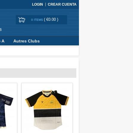
LOGIN
CREAR CUENTA
(
€0.00
)
0 ITEMS
6
e A
Autres Clubs