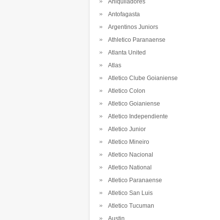
Aniquiladores
Antofagasta
Argentinos Juniors
Athletico Paranaense
Atlanta United
Atlas
Atletico Clube Goianiense
Atletico Colon
Atletico Goianiense
Atletico Independiente
Atletico Junior
Atletico Mineiro
Atletico Nacional
Atletico National
Atletico Paranaense
Atletico San Luis
Atletico Tucuman
Austin