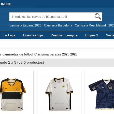
 ONLINE
camiseta Espana 2026
Camiseta Barcelona
Camiseta Real Madrid
202
La Liga
Bundesliga
Premier League
Ligue 1
Seri
 camisetas de fútbol Criciuma baratas 2025 2026
ando
1
a
5
(de
5
productos)