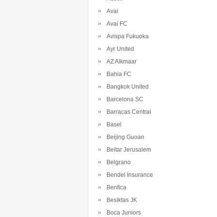
Avai
Avai FC
Avispa Fukuoka
Ayr United
AZ Alkmaar
Bahia FC
Bangkok United
Barcelona SC
Barracas Central
Basel
Beijing Guoan
Beitar Jerusalem
Belgrano
Bendel Insurance
Benfica
Besiktas JK
Boca Juniors