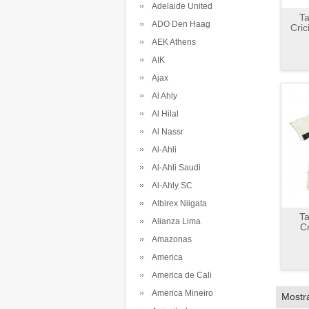
Adelaide United
Ta
ADO Den Haag
Cri
AEK Athens
AIK
Ajax
Al Ahly
Al Hilal
Al Nassr
Al-Ahli
Al-Ahli Saudi
Al-Ahly SC
Albirex Niigata
Ta
Alianza Lima
C
Amazonas
America
America de Cali
America Mineiro
Mostr