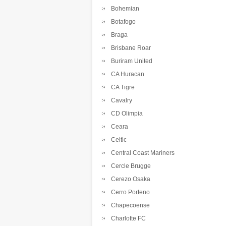
Bohemian
Botafogo
Braga
Brisbane Roar
Buriram United
CA Huracan
CA Tigre
Cavalry
CD Olimpia
Ceara
Celtic
Central Coast Mariners
Cercle Brugge
Cerezo Osaka
Cerro Porteno
Chapecoense
Charlotte FC