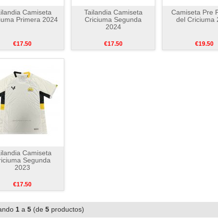
ilandia Camiseta
Tailandia Camiseta
Camiseta Pre P
ciuma Primera 2024
Criciuma Segunda
del Criciuma
2024
€17.50
€17.50
€19.50
ilandia Camiseta
riciuma Segunda
2023
€17.50
ando
1
a
5
(de
5
productos)