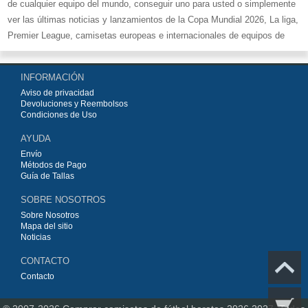
de cualquier equipo del mundo, conseguir uno para usted o simplemente
ver las últimas noticias y lanzamientos de la Copa Mundial 2026, La liga,
Premier League, camisetas europeas e internacionales de equipos de
fútbol y kits.
Compre
camisetas de fútbol baratas replicas
en la tienda deportiva
INFORMACIÓN
más grande de Europa. ¡Grandes ofertas en todas las camisetas del club
Aviso de privacidad
de fútbol, ​​kits europeos e internacionales, todo a los precios más bajos!
Devoluciones y Reembolsos
Compre nuestra gran selección de
camisetas de fútbol
, ​​Pantalones,
Condiciones de Uso
equipaciones, camisetas y un portero a partir de €15.5. Diseños de fútbol
AYUDA
únicos. Envío rápido y envío gratuito en pedidos superiores a €99.
Envío
Métodos de Pago
Guía de Tallas
SOBRE NOSOTROS
Sobre Nosotros
Mapa del sitio
Noticias
CONTACTO
Contacto