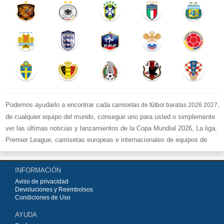
Podemos ayudarlo a encontrar cada
,
camisetas de fútbol baratas 2026 2027
de cualquier equipo del mundo, conseguir uno para usted o simplemente
ver las últimas noticias y lanzamientos de la Copa Mundial 2026, La liga,
Premier League, camisetas europeas e internacionales de equipos de
fútbol y kits.
Compre
camisetas de fútbol baratas replicas
en la tienda deportiva
INFORMACIÓN
más grande de Europa. ¡Grandes ofertas en todas las camisetas del club
Aviso de privacidad
de fútbol, ​​kits europeos e internacionales, todo a los precios más bajos!
Devoluciones y Reembolsos
Compre nuestra gran selección de
camisetas de fútbol
, ​​Pantalones,
Condiciones de Uso
equipaciones, camisetas y un portero a partir de €15.5. Diseños de fútbol
AYUDA
únicos. Envío rápido y envío gratuito en pedidos superiores a €99.