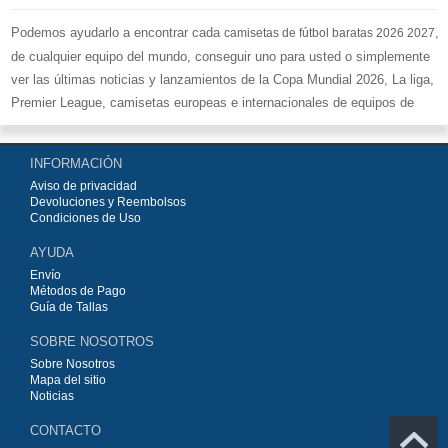
Podemos ayudarlo a encontrar cada
,
camisetas de fútbol baratas 2026 2027
de cualquier equipo del mundo, conseguir uno para usted o simplemente
ver las últimas noticias y lanzamientos de la Copa Mundial 2026, La liga,
Premier League, camisetas europeas e internacionales de equipos de
fútbol y kits.
Compre
camisetas de fútbol baratas replicas
en la tienda deportiva
INFORMACIÓN
más grande de Europa. ¡Grandes ofertas en todas las camisetas del club
Aviso de privacidad
de fútbol, ​​kits europeos e internacionales, todo a los precios más bajos!
Devoluciones y Reembolsos
Compre nuestra gran selección de
camisetas de fútbol
, ​​Pantalones,
Condiciones de Uso
equipaciones, camisetas y un portero a partir de €15.5. Diseños de fútbol
AYUDA
únicos. Envío rápido y envío gratuito en pedidos superiores a €99.
Envío
Métodos de Pago
Guía de Tallas
SOBRE NOSOTROS
Sobre Nosotros
Mapa del sitio
Noticias
CONTACTO