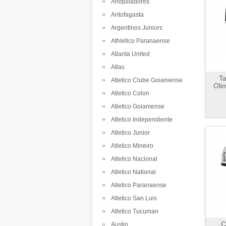
Aniquiladores
Antofagasta
Argentinos Juniors
Athletico Paranaense
Atlanta United
Atlas
Ta
Atletico Clube Goianiense
Oli
Atletico Colon
Atletico Goianiense
Atletico Independiente
Atletico Junior
Atletico Mineiro
Atletico Nacional
Atletico National
Atletico Paranaense
Atletico San Luis
Atletico Tucuman
C
Austin