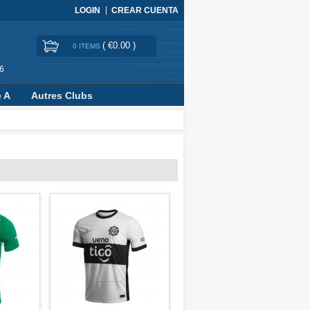
LOGIN
CREAR CUENTA
(
€0.00
)
0 ITEMS
6
e A
Autres Clubs