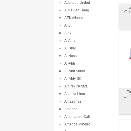
Adelaide United
Ta
ADO Den Haag
Oli
AEK Athens
AIK
Ajax
Al Ahly
Al Hilal
Al Nassr
Al-Ahli
Al-Ahli Saudi
Al-Ahly SC
Albirex Niigata
Ta
Alianza Lima
Oli
Amazonas
America
America de Cali
America Mineiro