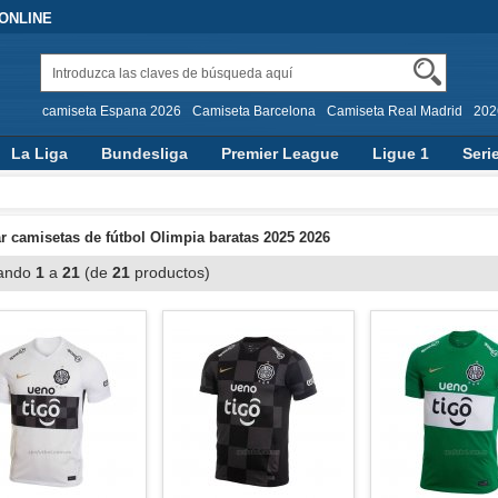
 ONLINE
camiseta Espana 2026
Camiseta Barcelona
Camiseta Real Madrid
202
La Liga
Bundesliga
Premier League
Ligue 1
Seri
 camisetas de fútbol Olimpia baratas 2025 2026
ando
1
a
21
(de
21
productos)