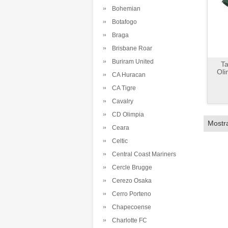
Bohemian
Botafogo
Braga
Brisbane Roar
Buriram United
Ta
Oli
CA Huracan
CA Tigre
Cavalry
CD Olimpia
Mostr
Ceara
Celtic
Central Coast Mariners
Cercle Brugge
Cerezo Osaka
Cerro Porteno
Chapecoense
Charlotte FC