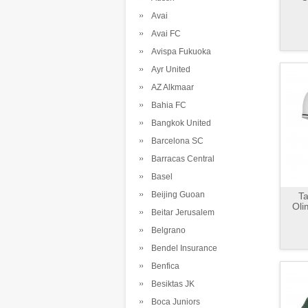
Avai
Avai FC
Avispa Fukuoka
Ayr United
AZ Alkmaar
Bahia FC
Bangkok United
Barcelona SC
Barracas Central
Basel
Beijing Guoan
Ta
Oli
Beitar Jerusalem
Belgrano
Bendel Insurance
Benfica
Besiktas JK
Boca Juniors