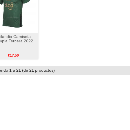
ilandia Camiseta
mpia Tercera 2022
€17.50
ando
1
a
21
(de
21
productos)