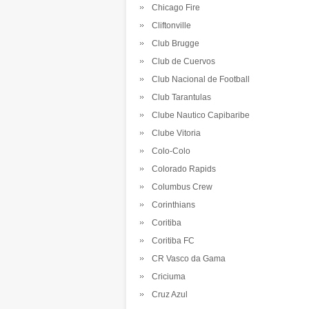
Chicago Fire
Cliftonville
Club Brugge
Club de Cuervos
Club Nacional de Football
Club Tarantulas
Clube Nautico Capibaribe
Clube Vitoria
Colo-Colo
Colorado Rapids
Columbus Crew
Corinthians
Coritiba
Coritiba FC
CR Vasco da Gama
Criciuma
Cruz Azul