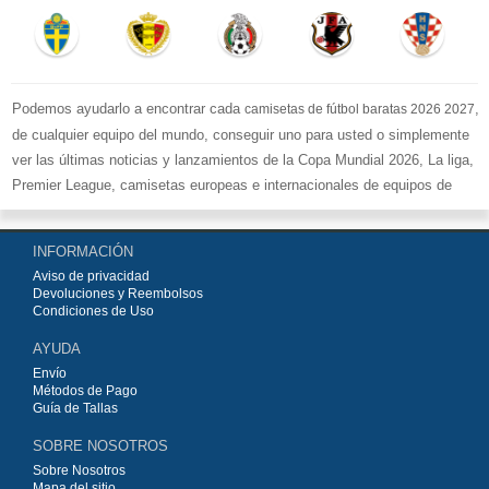
Podemos ayudarlo a encontrar cada
,
camisetas de fútbol baratas 2026 2027
de cualquier equipo del mundo, conseguir uno para usted o simplemente
ver las últimas noticias y lanzamientos de la Copa Mundial 2026, La liga,
Premier League, camisetas europeas e internacionales de equipos de
fútbol y kits.
Compre
camisetas de fútbol baratas replicas
en la tienda deportiva
INFORMACIÓN
más grande de Europa. ¡Grandes ofertas en todas las camisetas del club
Aviso de privacidad
de fútbol, ​​kits europeos e internacionales, todo a los precios más bajos!
Devoluciones y Reembolsos
Compre nuestra gran selección de
camisetas de fútbol
, ​​Pantalones,
Condiciones de Uso
equipaciones, camisetas y un portero a partir de €15.5. Diseños de fútbol
AYUDA
únicos. Envío rápido y envío gratuito en pedidos superiores a €99.
Envío
Métodos de Pago
Guía de Tallas
SOBRE NOSOTROS
Sobre Nosotros
Mapa del sitio