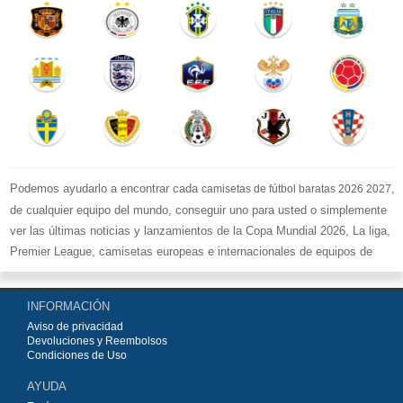
Podemos ayudarlo a encontrar cada
,
camisetas de fútbol baratas 2026 2027
de cualquier equipo del mundo, conseguir uno para usted o simplemente
ver las últimas noticias y lanzamientos de la Copa Mundial 2026, La liga,
Premier League, camisetas europeas e internacionales de equipos de
fútbol y kits.
Compre
camisetas de fútbol baratas replicas
en la tienda deportiva
INFORMACIÓN
más grande de Europa. ¡Grandes ofertas en todas las camisetas del club
Aviso de privacidad
de fútbol, ​​kits europeos e internacionales, todo a los precios más bajos!
Devoluciones y Reembolsos
Compre nuestra gran selección de
camisetas de fútbol
, ​​Pantalones,
Condiciones de Uso
equipaciones, camisetas y un portero a partir de €15.5. Diseños de fútbol
AYUDA
únicos. Envío rápido y envío gratuito en pedidos superiores a €99.