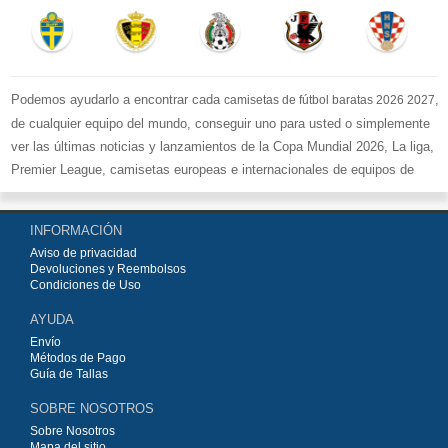
Podemos ayudarlo a encontrar cada
,
camisetas de fútbol baratas 2026 2027
de cualquier equipo del mundo, conseguir uno para usted o simplemente
ver las últimas noticias y lanzamientos de la Copa Mundial 2026, La liga,
Premier League, camisetas europeas e internacionales de equipos de
fútbol y kits.
Compre
camisetas de fútbol baratas replicas
en la tienda deportiva
INFORMACIÓN
más grande de Europa. ¡Grandes ofertas en todas las camisetas del club
Aviso de privacidad
de fútbol, ​​kits europeos e internacionales, todo a los precios más bajos!
Devoluciones y Reembolsos
Compre nuestra gran selección de
camisetas de fútbol
, ​​Pantalones,
Condiciones de Uso
equipaciones, camisetas y un portero a partir de €15.5. Diseños de fútbol
AYUDA
únicos. Envío rápido y envío gratuito en pedidos superiores a €99.
Envío
Métodos de Pago
Guía de Tallas
SOBRE NOSOTROS
Sobre Nosotros
Mapa del sitio