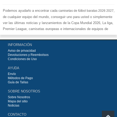
Podemos ayudarlo a encontrar cada
,
camisetas de fútbol baratas 2026 2027
de cualquier equipo del mundo, conseguir uno para usted o simplemente
ver las últimas noticias y lanzamientos de la Copa Mundial 2026, La liga,
Premier League, camisetas europeas e internacionales de equipos de
fútbol y kits.
Compre
camisetas de fútbol baratas replicas
en la tienda deportiva
INFORMACIÓN
más grande de Europa. ¡Grandes ofertas en todas las camisetas del club
Aviso de privacidad
de fútbol, ​​kits europeos e internacionales, todo a los precios más bajos!
Devoluciones y Reembolsos
Compre nuestra gran selección de
camisetas de fútbol
, ​​Pantalones,
Condiciones de Uso
equipaciones, camisetas y un portero a partir de €15.5. Diseños de fútbol
AYUDA
únicos. Envío rápido y envío gratuito en pedidos superiores a €99.
Envío
Métodos de Pago
Guía de Tallas
SOBRE NOSOTROS
Sobre Nosotros
Mapa del sitio
Noticias
CONTACTO