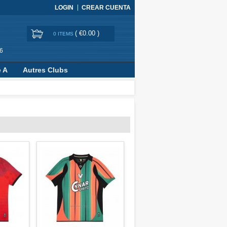
LOGIN
CREAR CUENTA
(
€0.00
)
0 ITEMS
6
e A
Autres Clubs