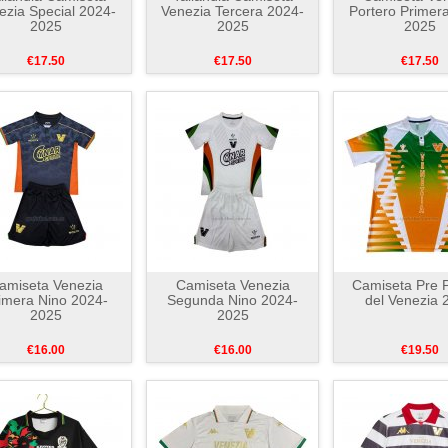
ezia Special 2024-
Venezia Tercera 2024-
Portero Primer
2025
2025
2025
€17.50
€17.50
€17.50
amiseta Venezia
Camiseta Venezia
Camiseta Pre P
imera Nino 2024-
Segunda Nino 2024-
del Venezia 
2025
2025
€16.00
€16.00
€19.50