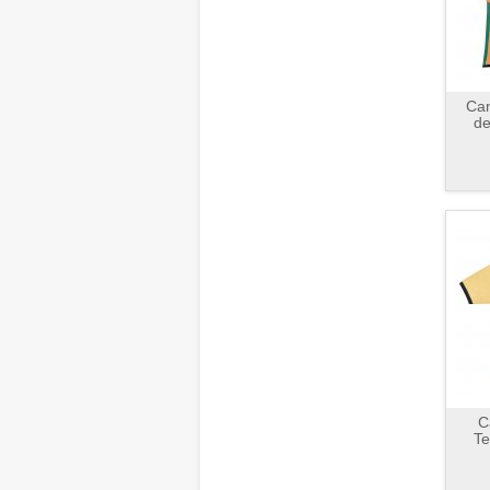
Cam
de
C
Te