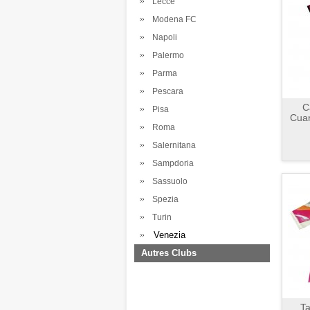
Lecce
Modena FC
Napoli
Palermo
Parma
Pescara
C
Pisa
Cuar
Roma
Salernitana
Sampdoria
Sassuolo
Spezia
Turin
Venezia
Autres Clubs
Ta