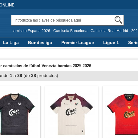
 ONLINE
camiseta Espana 2026
Camiseta Barcelona
Camiseta Real Madrid
202
La Liga
Bundesliga
Premier League
Ligue 1
Seri
 camisetas de fútbol Venezia baratas 2025 2026
ando
1
a
38
(de
38
productos)