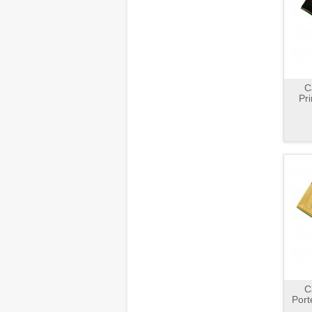
C
Pr
C
Port