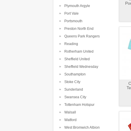
Por
Plymouth Argyle
Port Vale
Portsmouth
Preston North End
Queens Park Rangers
Reading
Rotherham United
Sheffield United
Sheffield Wednesday
Southampton
Stoke City
C
Te
Sunderland
Swansea City
Tottenham Hotspur
Walsall
Watford
West Bromwich Albion