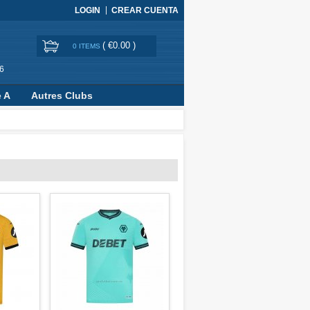
LOGIN
CREAR CUENTA
(
€0.00
)
0 ITEMS
6
e A
Autres Clubs