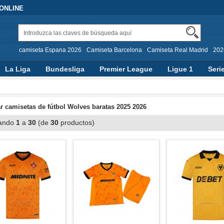
 ONLINE
camiseta Espana 2026
Camiseta Barcelona
Camiseta Real Madrid
202
La Liga
Bundesliga
Premier League
Ligue 1
Seri
 camisetas de fútbol Wolves baratas 2025 2026
ando
1
a
30
(de
30
productos)