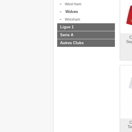
West Ham
Wolves
Wrexham
Ligue 1
Serie A
C
Se
Autres Clubs
C
Te