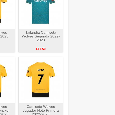
lves
Tailandia Camiseta
-2023
Wolves Segunda 2022-
2023
€17.50
lves
Camiseta Wolves
oncker
Jugador Neto Primera
-2023
2022-2023