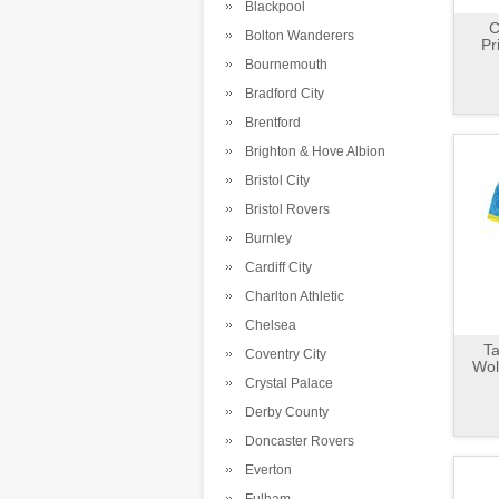
Blackpool
C
Bolton Wanderers
Pr
Bournemouth
Bradford City
Brentford
Brighton & Hove Albion
Bristol City
Bristol Rovers
Burnley
Cardiff City
Charlton Athletic
Chelsea
Ta
Coventry City
Wol
Crystal Palace
Derby County
Doncaster Rovers
Everton