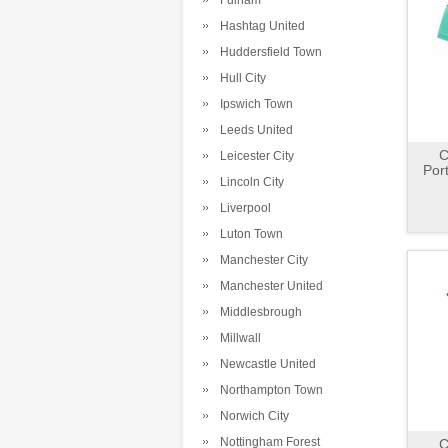
Fulham
Hashtag United
Huddersfield Town
Hull City
Ipswich Town
Leeds United
C
Leicester City
Por
Lincoln City
Liverpool
Luton Town
Manchester City
Manchester United
Middlesbrough
Millwall
Newcastle United
Northampton Town
Norwich City
Nottingham Forest
C