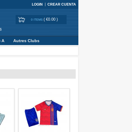
LOGIN
CREAR CUENTA
(
€0.00
)
0 ITEMS
6
e A
Autres Clubs