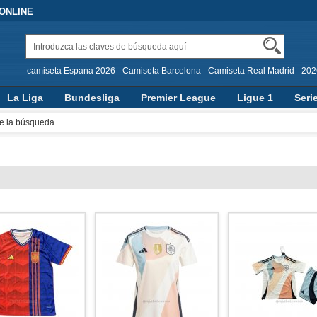
 ONLINE
camiseta Espana 2026
Camiseta Barcelona
Camiseta Real Madrid
202
La Liga
Bundesliga
Premier League
Ligue 1
Seri
e la búsqueda