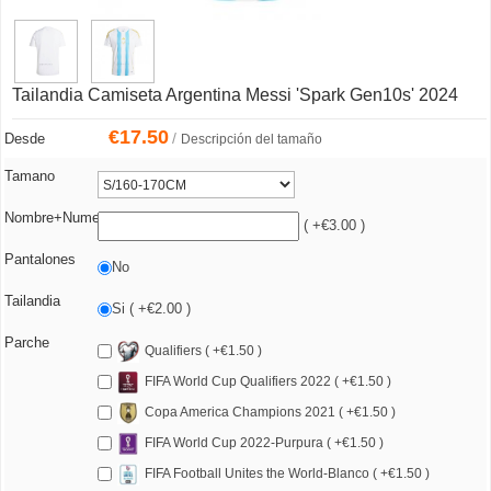
Tailandia Camiseta Argentina Messi 'Spark Gen10s' 2024
€
17.50
/
Desde
Descripción del tamaño
Tamano
Nombre+Numero
( +€3.00 )
Pantalones
No
Tailandia
Si ( +€2.00 )
Parche
Qualifiers ( +€1.50 )
FIFA World Cup Qualifiers 2022 ( +€1.50 )
Copa America Champions 2021 ( +€1.50 )
FIFA World Cup 2022-Purpura ( +€1.50 )
FIFA Football Unites the World-Blanco ( +€1.50 )