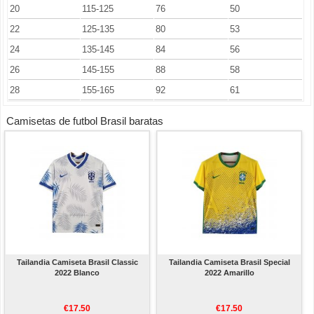
20
115-125
76
50
22
125-135
80
53
24
135-145
84
56
26
145-155
88
58
28
155-165
92
61
Camisetas de futbol Brasil baratas
Tailandia Camiseta Brasil Classic
Tailandia Camiseta Brasil Special
2022 Blanco
2022 Amarillo
€17.50
€17.50