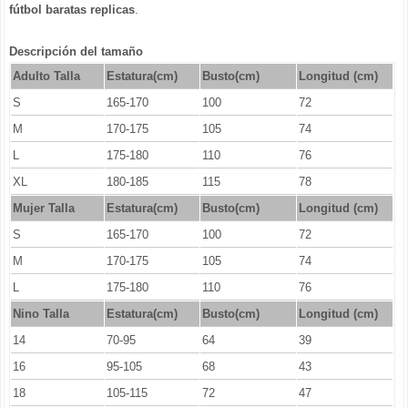
fútbol baratas replicas
.
Descripción del tamaño
Adulto Talla
Estatura(cm)
Busto(cm)
Longitud (cm)
S
165-170
100
72
M
170-175
105
74
L
175-180
110
76
XL
180-185
115
78
Mujer Talla
Estatura(cm)
Busto(cm)
Longitud (cm)
S
165-170
100
72
M
170-175
105
74
L
175-180
110
76
Nino Talla
Estatura(cm)
Busto(cm)
Longitud (cm)
14
70-95
64
39
16
95-105
68
43
18
105-115
72
47