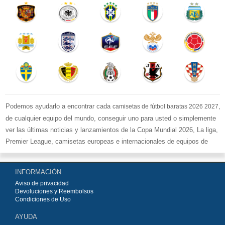
Podemos ayudarlo a encontrar cada
,
camisetas de fútbol baratas 2026 2027
de cualquier equipo del mundo, conseguir uno para usted o simplemente
ver las últimas noticias y lanzamientos de la Copa Mundial 2026, La liga,
Premier League, camisetas europeas e internacionales de equipos de
fútbol y kits.
Compre
camisetas de fútbol baratas replicas
en la tienda deportiva
INFORMACIÓN
más grande de Europa. ¡Grandes ofertas en todas las camisetas del club
Aviso de privacidad
de fútbol, ​​kits europeos e internacionales, todo a los precios más bajos!
Devoluciones y Reembolsos
Compre nuestra gran selección de
camisetas de fútbol
, ​​Pantalones,
Condiciones de Uso
equipaciones, camisetas y un portero a partir de €15.5. Diseños de fútbol
AYUDA
únicos. Envío rápido y envío gratuito en pedidos superiores a €99.