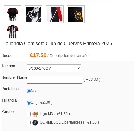
Tailandia Camiseta Club de Cuervos Primera 2025
€
17.50
/
Desde
Descripción del tamaño
Tamano
Nombre+Numero
( +€3.00 )
Pantalones
No
Tailandia
Si ( +€2.00 )
Parche
Liga MX ( +€1.50 )
CONMEBOL Libertadores ( +€1.50 )