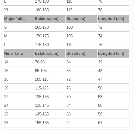
L
175-180
110
76
XL
180-185
115
78
Mujer Talla
Estatura(cm)
Busto(cm)
Longitud (cm)
S
165-170
100
72
M
170-175
105
74
L
175-180
110
76
Nino Talla
Estatura(cm)
Busto(cm)
Longitud (cm)
14
70-95
64
39
16
95-105
68
43
18
105-115
72
47
20
115-125
76
50
22
125-135
80
53
24
135-145
84
56
26
145-155
88
58
28
155-165
92
61