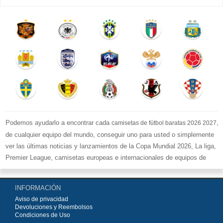
Podemos ayudarlo a encontrar cada
,
camisetas de fútbol baratas 2026 2027
de cualquier equipo del mundo, conseguir uno para usted o simplemente
ver las últimas noticias y lanzamientos de la Copa Mundial 2026, La liga,
Premier League, camisetas europeas e internacionales de equipos de
fútbol y kits.
Compre
camisetas de fútbol baratas replicas
en la tienda deportiva
INFORMACIÓN
más grande de Europa. ¡Grandes ofertas en todas las camisetas del club
Aviso de privacidad
de fútbol, ​​kits europeos e internacionales, todo a los precios más bajos!
Devoluciones y Reembolsos
Compre nuestra gran selección de
camisetas de fútbol
, ​​Pantalones,
Condiciones de Uso